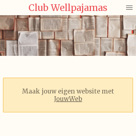
Club Wellpajamas
Ga
direct
naar
de
hoofdinhoud
Maak jouw eigen website met
JouwWeb